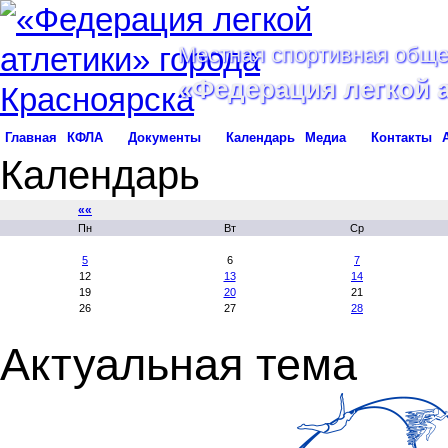
Местная спортивная обще
«Федерация легкой 
Главная
КФЛА
Документы
Календарь
Медиа
Контакты
Календарь
««
Пн
Вт
Ср
5
6
7
12
13
14
19
20
21
26
27
28
Актуальная тема