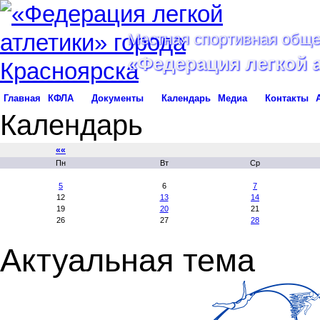
Местная спортивная обще
«Федерация легкой 
Главная
КФЛА
Документы
Календарь
Медиа
Контакты
Календарь
««
Пн
Вт
Ср
5
6
7
12
13
14
19
20
21
26
27
28
Актуальная тема