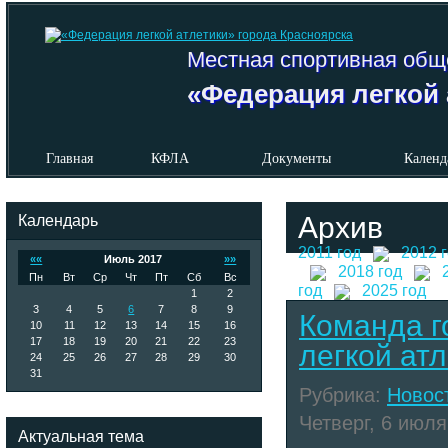
Местная спортивная общ
«Федерация легкой 
Главная
КФЛА
Документы
Календ
Календарь
Архив
2011 год
2012 
««
Июль 2017
»»
2018 год
Пн
Вт
Ср
Чт
Пт
Сб
Вс
год
2025 год
1
2
3
4
5
6
7
8
9
Команда г
10
11
12
13
14
15
16
17
18
19
20
21
22
23
легкой атл
24
25
26
27
28
29
30
31
Рубрика:
Новос
Четверг, 6 июля
Актуальная тема