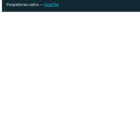
Разработка сайта —
КрайТек