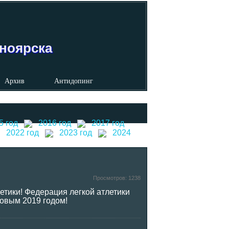
сноярска
Архив
Антидопинг
5 год
2016 год
2017 год
2022 год
2023 год
2024
Просмотров:
1238
етики! Федерация легкой атлетики
Новым 2019 годом!