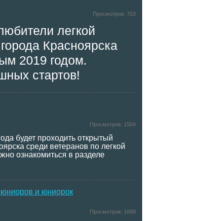
Просмотров:
703
любители легкой
 города Красноярска
ым 2019 годом.
шных стартов!
Просмотров:
1504
года будет проходить открытый
оярска среди ветеранов по легкой
жно ознакомиться в разделе
 юниоров и юниорок
Просмотров:
1689