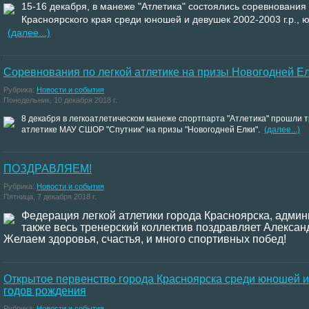
15-16 декабря, в манеже "Атлетика" состоялись соревнования
Красноярского края среди юношей и девушек 2002-2003 г.р., ю
(далее...)
Соревнования по легкой атлетике на призы Новогодней Е
Рубрика:
Новости и события
Понедельник, 10 декабря 2018 г.
8 декабря в легкоатлетическом манеже спортпарта "Атлетика" прошли 
атлетике МАУ СШОР "Спутник" на призы "Новогодней Елки".
(далее...)
ПОЗДРАВЛЯЕМ!
Рубрика:
Новости и события
Пятница, 7 декабря 2018 г.
Федерация легкой атлетики города Красноярска, адми
также весь тренерский коллектив поздравляет Алек
Желаем здоровья, счастья, и много спортивных побед!
Открытое первенство города Красноярска среди юношей и
годов рождения
Рубрика:
Новости и события