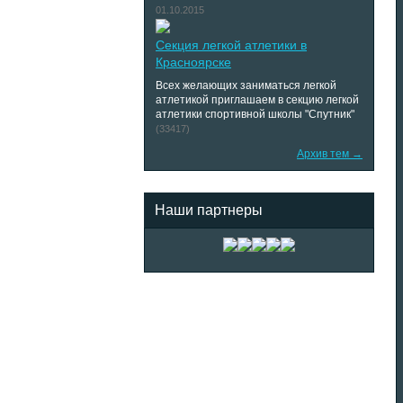
01.10.2015
Секция легкой атлетики в
Красноярске
Всех желающих заниматься легкой
атлетикой приглашаем в секцию легкой
атлетики спортивной школы "Спутник"
(33417)
Архив тем →
Наши партнеры