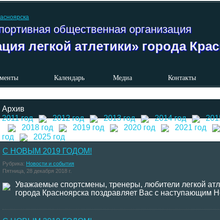
портивная общественная организация
ция легкой атлетики» города Кра
менты
Календарь
Медиа
Контакты
Архив
2011 год
2012 год
2013 год
2014 год
201
2018 год
2019 год
2020 год
2021 год
год
2025 год
С НОВЫМ 2019 ГОДОМ!
Рубрика:
Новости и события
Пятница, 28 декабря 2018 г.
Уважаемые спортсмены, тренеры, любители легкой атл
города Красноярска поздравляет Вас с наступающим 