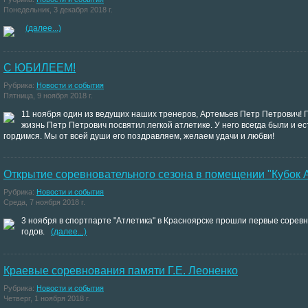
Понедельник, 3 декабря 2018 г.
(далее...)
С ЮБИЛЕЕМ!
Рубрика:
Новости и события
Пятница, 9 ноября 2018 г.
11 ноября один из ведущих наших тренеров, Артемьев Петр Петрович! 
жизнь Петр Петрович посвятил легкой атлетике. У него всегда были и е
гордимся. Мы от всей души его поздравляем, желаем удачи и любви!
Открытие соревновательного сезона в помещении "Кубок 
Рубрика:
Новости и события
Среда, 7 ноября 2018 г.
3 ноября в спортпарте "Атлетика" в Красноярске прошли первые сорев
годов.
(далее...)
Краевые соревнования памяти Г.Е. Леоненко
Рубрика:
Новости и события
Четверг, 1 ноября 2018 г.