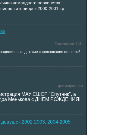
 лично-командного первенства
ниоров и юниорок 2000-2001 г.р.
лки
Просмотров:
1431
традиционные детские соревнования по легкой
Просмотров:
954
нистрация МАУ СШОР "Спутник", а
сандра Менькова с ДНЕМ РОЖДЕНИЯ!
 девушек 2002-2003, 2004-2005