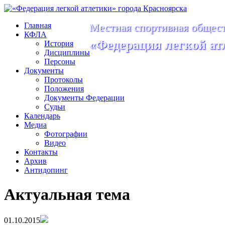
Главная
Местная спортивная общест
КФЛА
«Федерация легкой ат
История
Дисциплины
Персоны
Документы
Протоколы
Положения
Документы Федерации
Судьи
Календарь
Медиа
Фотографии
Видео
Контакты
Архив
Антидопинг
Актуальная тема
01.10.2015