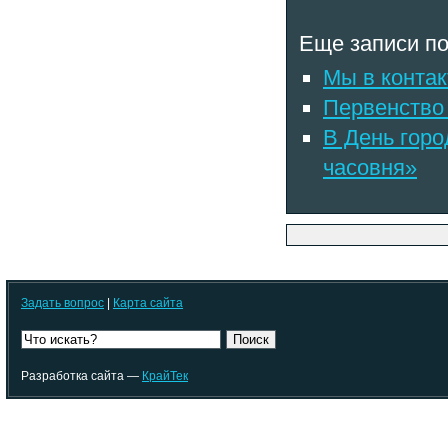
Еще записи по
Мы в контак
Первенство 
В День горо
часовня»
Задать вопрос
|
Карта сайта
Поиск
Разработка сайта —
КрайТек