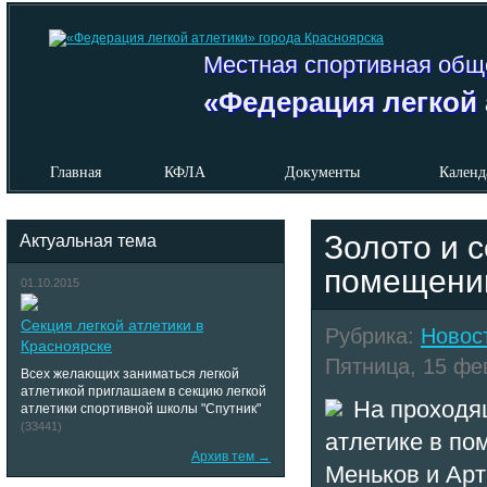
Местная спортивная общ
«Федерация легкой 
Главная
КФЛА
Документы
Календ
Золото и 
Актуальная тема
помещени
01.10.2015
Секция легкой атлетики в
Рубрика:
Новос
Красноярске
Пятница, 15 фев
Всех желающих заниматься легкой
атлетикой приглашаем в секцию легкой
На проходящ
атлетики спортивной школы "Спутник"
(33441)
атлетике в п
Архив тем →
Меньков и Арт