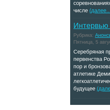
соревнованиях
числе
(далее..
Интервью 
Рубрика:
Анонс
Пятница, 5 авгус
Серебряная п
первенства Ро
пор и бронзов
атлетике Деми
легкоатлетиче
будущее
(дале