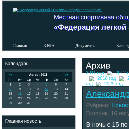
Местная спортивная общ
«Федерация легкой 
Главная
КФЛА
Документы
Календ
Календарь
Архив
2011 год
2012 
««
Август 2011
»»
2018 год
Пн
Вт
Ср
Чт
Пт
Сб
Вс
год
2025 год
1
2
3
4
5
6
7
8
9
10
11
12
13
14
Александр
15
16
17
18
19
20
21
22
23
24
25
26
27
28
29
30
31
Рубрика:
Новос
Вторник, 16 авгу
Главная новость
В ночь с 15 п