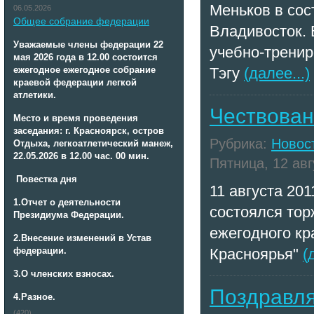
Меньков в сос
06.05.2026
Общее собрание федерации
Владивосток. 
Уважаемые члены федерации 22
учебно-тренир
мая 2026 года в 12.00 состоится
ежегодное ежегодное собрание
Тэгу
(далее...)
краевой федерации легкой
атлетики.
Чествован
Место и время проведения
заседания: г. Красноярск, остров
Рубрика:
Новос
Отдыха, легкоатлетический манеж,
22.05.2026 в 12.00 час. 00 мин.
Пятница, 12 авг
Повестка дня
11 августа 20
1.Отчет о деятельности
состоялся тор
Президиума Федерации.
ежегодного кр
2.
Внесение изменений в Устав
федерации.
Красноярья"
(
3.
О членских взносах.
Поздравля
4.
Разное.
(420)