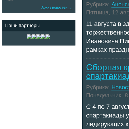
Рубрика:
Анонс
Архив новостей →
Пятница, 12 авг
11 августа в 
Наши партнеры
торжественное
Ивановича Пи
рамках праздн
Сборная к
спартакиа
Рубрика:
Новос
Понедельник, 8 
С 4 по 7 авгу
спартакиады у
лидирующих к