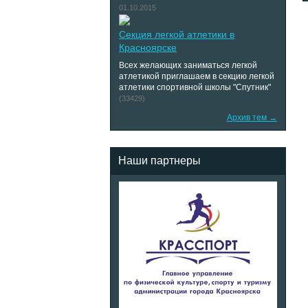
01.10.2015
Секция легкой атлетики в
Красноярске
Всех желающих заниматься легкой
атлетикой приглашаем в секцию легкой
атлетики спортивной школы "Спутник"
(33429)
Архив тем →
Наши партнеры