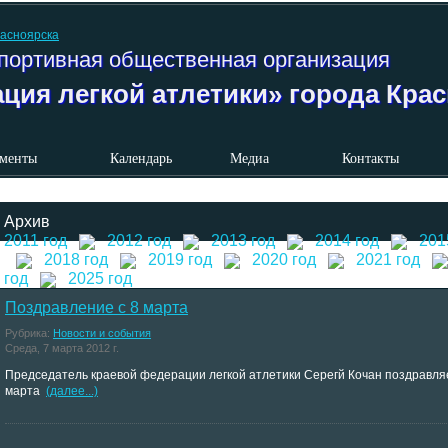
портивная общественная организация
ция легкой атлетики» города Кра
менты
Календарь
Медиа
Контакты
Архив
2011 год
2012 год
2013 год
2014 год
201
2018 год
2019 год
2020 год
2021 год
год
2025 год
Поздравление с 8 марта
Рубрика:
Новости и события
Среда, 7 марта 2012 г.
Председатель краевой федерации легкой атлетики Серегй Кочан поздравляе
марта
(далее...)