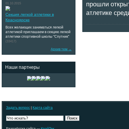
прошли открыт
01.10.2015
атлетике сред
Секция легкой атлетики в
Красноярске
Всех желающих заниматься легкой
атлетикой приглашаем в секцию легкой
атлетики спортивной школы "Спутник"
(33417)
Архив тем →
Наши партнеры
Задать вопрос
|
Карта сайта
Поиск
Разработка сайта —
КрайТек