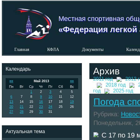
Местная спортивная общ
«Федерация легкой 
Главная
КФЛА
Документы
Календ
Календарь
Архив
2011 год
2012 
««
Май 2013
»»
2018 год
Пн
Вт
Ср
Чт
Пт
Сб
Вс
год
2025 год
1
2
3
4
5
6
7
8
9
10
11
12
Погода сп
13
14
15
16
17
18
19
20
21
22
23
24
25
26
27
28
29
30
31
Рубрика:
Новос
Понедельник, 20
Актуальная тема
С 17 по 19