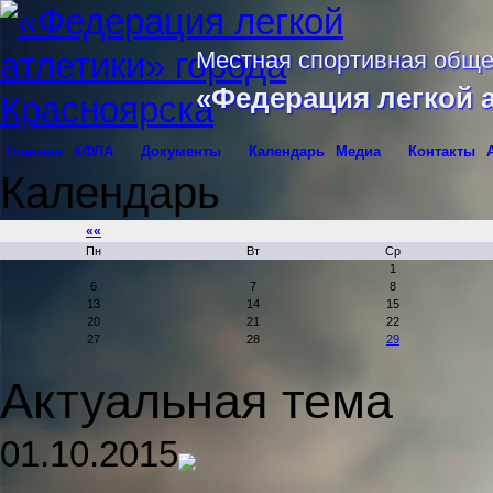
Местная спортивная обще
«Федерация легкой 
Главная
КФЛА
Документы
Календарь
Медиа
Контакты
Календарь
««
Пн
Вт
Ср
1
6
7
8
13
14
15
20
21
22
27
28
29
Актуальная тема
01.10.2015