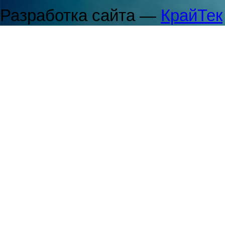
Разработка сайта —
КрайТек