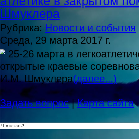
атлетике в закрытом п
Шмуклера
Рубрика:
Новости и события
Среда, 29 марта 2017 г.
25-26 марта в легкоатлети
открытые краевые соревнова
И.М. Шмуклера
(далее...)
Задать вопрос
|
Карта сайта