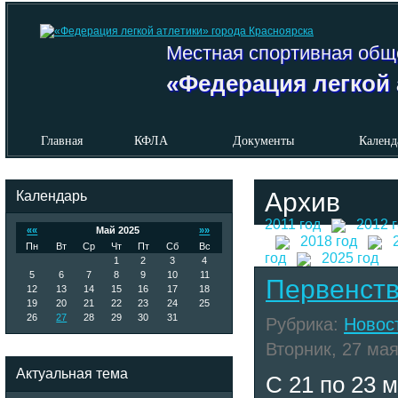
Местная спортивная общ
«Федерация легкой 
Главная
КФЛА
Документы
Календ
Календарь
Архив
2011 год
2012 
««
Май 2025
»»
2018 год
Пн
Вт
Ср
Чт
Пт
Сб
Вс
год
2025 год
1
2
3
4
5
6
7
8
9
10
11
Первенств
12
13
14
15
16
17
18
19
20
21
22
23
24
25
26
27
28
29
30
31
Рубрика:
Новос
Вторник, 27 мая
Актуальная тема
С 21 по 23 