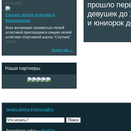
прошло перв
01.10.2015
девушек до 
Секция легкой атлетики в
Красноярске
и юниорок до
Всех желающих заниматься легкой
атлетикой приглашаем в секцию легкой
атлетики спортивной школы "Спутник"
(33423)
Архив тем →
Наши партнеры
Задать вопрос
|
Карта сайта
Поиск
Разработка сайта —
КрайТек