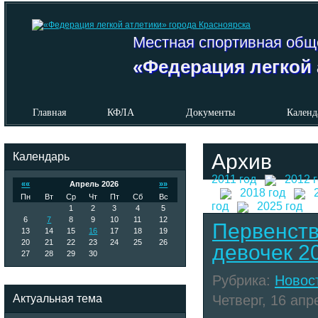
Местная спортивная общ
«Федерация легкой 
Главная
КФЛА
Документы
Календ
Календарь
Архив
2011 год
2012 
««
Апрель 2026
»»
2018 год
Пн
Вт
Ср
Чт
Пт
Сб
Вс
год
2025 год
1
2
3
4
5
6
7
8
9
10
11
12
Первенств
13
14
15
16
17
18
19
20
21
22
23
24
25
26
девочек 2
27
28
29
30
Рубрика:
Новос
Актуальная тема
Четверг, 16 апр