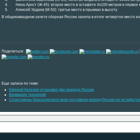
Нина Арнст (Ж-45): второе место в эстафете 4х100 метров и первое м
Алексей Урдаев (М-50): третье место в прыжках в высоту.
В общекомандном зачете сборная России заняла в итоге четвертое место из
Поделиться:
Еще записи по теме:
Евгений Кегелев установил два рекорда России
Внимание тренеров!
Спортсмены Красноярского края поставили рекорд России по эстафетно