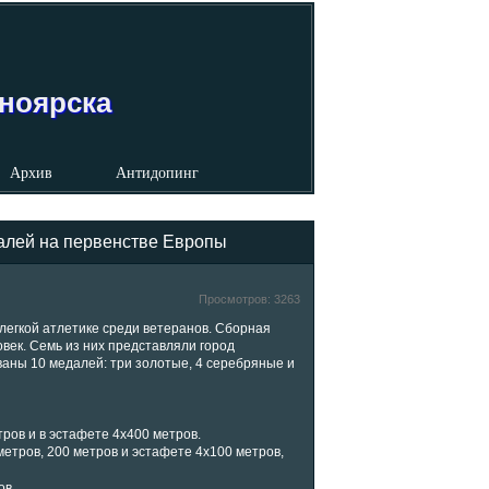
сноярска
Архив
Антидопинг
далей на первенстве Европы
Просмотров:
3263
 легкой атлетике среди ветеранов.
Сборная
овек. Семь из них представляли город
ваны 10 медалей: три золотые, 4 серебряные и
ов и в эстафете 4х400 метров.
метров, 200 метров и эстафете 4х100 метров,
ов.