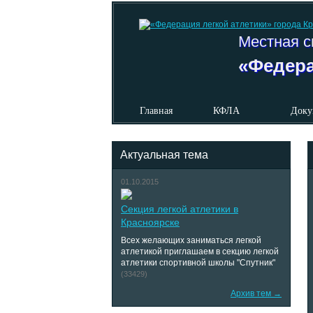
Местная с
«Федера
Главная
КФЛА
Доку
Актуальная тема
01.10.2015
Секция легкой атлетики в
Красноярске
Всех желающих заниматься легкой
атлетикой приглашаем в секцию легкой
атлетики спортивной школы "Спутник"
(33429)
Архив тем →