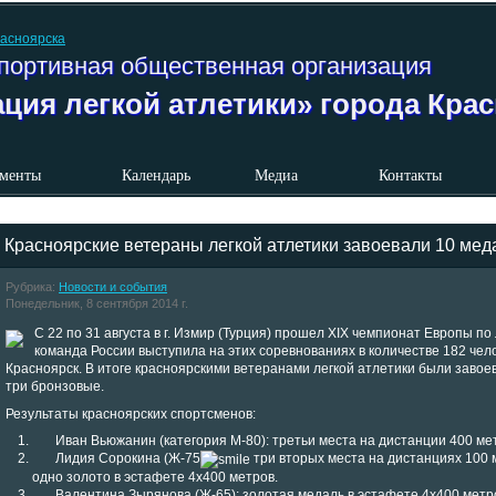
портивная общественная организация
ция легкой атлетики» города Кра
менты
Календарь
Медиа
Контакты
Красноярские ветераны легкой атлетики завоевали 10 ме
Рубрика:
Новости и события
Понедельник, 8 сентября 2014 г.
С 22 по 31 августа в г. Измир (Турция) прошел XIX чемпионат Европы по
команда России выступила на этих соревнованиях в количестве 182 чел
Красноярск. В итоге красноярскими ветеранами легкой атлетики были завое
три бронзовые.
Результаты красноярских спортсменов:
Иван Вьюжанин (категория М-80): третьи места на дистанции 400 метр
Лидия Сорокина (Ж-75
три вторых места на дистанциях 100 
одно золото в эстафете 4х400 метров.
Валентина Зырянова (Ж-65): золотая медаль в эстафете 4х400 метр