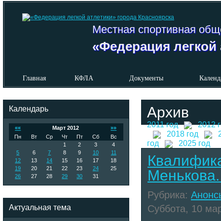
Местная спортивная общ
«Федерация легкой 
Главная
КФЛА
Документы
Календ
Календарь
Архив
2011 год
2012 
««
Март 2012
»»
2018 год
Пн
Вт
Ср
Чт
Пт
Сб
Вс
год
2025 год
1
2
3
4
5
6
7
8
9
10
11
Квалифик
12
13
14
15
16
17
18
19
20
21
22
23
24
25
Менькова.
26
27
28
29
30
31
Рубрика:
Анонс
Актуальная тема
Суббота, 10 мар