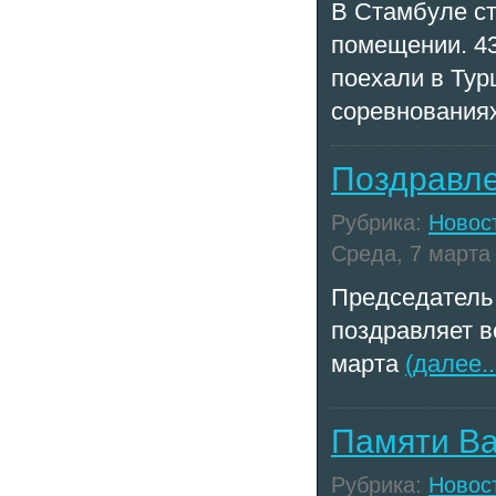
В Стамбуле ст
помещении. 43
поехали в Тур
соревнования
Поздравле
Рубрика:
Новос
Среда, 7 марта 
Председатель 
поздравляет в
марта
(далее..
Памяти Ва
Рубрика:
Новос