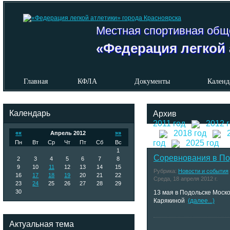
Местная спортивная общ
«Федерация легкой 
Главная
КФЛА
Документы
Календ
Календарь
Архив
2011 год
2012 
2018 год
««
Апрель 2012
»»
год
2025 год
Пн
Вт
Ср
Чт
Пт
Сб
Вс
1
Соревнования в По
2
3
4
5
6
7
8
9
10
11
12
13
14
15
Рубрика:
Новости и события
16
17
18
19
20
21
22
Среда, 18 апреля 2012 г.
23
24
25
26
27
28
29
30
13 мая в Подольске Моск
Карякиной
(далее...)
Актуальная тема