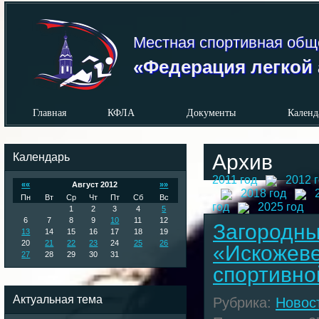
Местная спортивная общ
«Федерация легкой 
Главная
КФЛА
Документы
Календ
Календарь
Архив
2011 год
2012 
««
Август 2012
»»
2018 год
Пн
Вт
Ср
Чт
Пт
Сб
Вс
год
2025 год
1
2
3
4
5
6
7
8
9
10
11
12
Загородны
13
14
15
16
17
18
19
20
21
22
23
24
25
26
«Искожеве
27
28
29
30
31
спортивно
Актуальная тема
Рубрика:
Новос