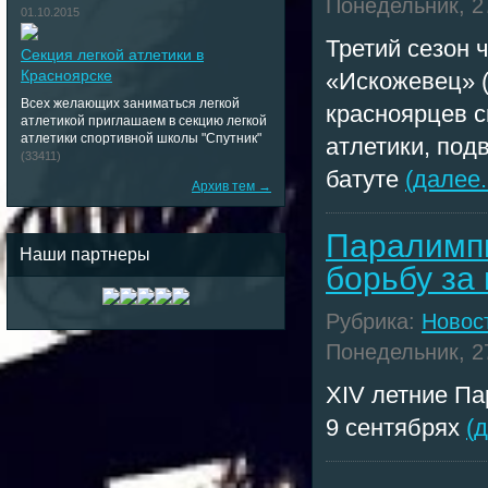
Понедельник, 27
01.10.2015
Третий сезон 
Секция легкой атлетики в
Красноярске
«Искожевец» (
Всех желающих заниматься легкой
красноярцев с
атлетикой приглашаем в секцию легкой
атлетики спортивной школы "Спутник"
атлетики, под
(33411)
батуте
(далее..
Архив тем →
Паралимпи
Наши партнеры
борьбу за
Рубрика:
Новос
Понедельник, 27
XIV летние Па
9 сентябрях
(д