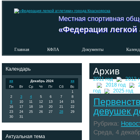
Местная спортивная общ
«Федерация легкой 
Главная
КФЛА
Документы
Календ
Календарь
Архив
2011 год
2012 
««
Декабрь 2024
»»
2018 год
Пн
Вт
Ср
Чт
Пт
Сб
Вс
год
2025 год
1
2
3
4
5
6
7
8
Первенств
9
10
11
12
13
14
15
16
17
18
19
20
21
22
девушек до
23
24
25
26
27
28
29
30
31
Рубрика:
Новос
Среда, 4 декабр
Актуальная тема